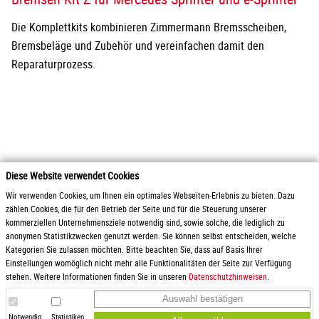
Die Komplettkits kombinieren Zimmermann Bremsscheiben,
Bremsbeläge und Zubehör und vereinfachen damit den
Reparaturprozess.
Diese Website verwendet Cookies
2026 Otto Zimmermann Maschinen- und Apparatebau GmbH
Wir verwenden Cookies, um Ihnen ein optimales Webseiten-Erlebnis zu bieten. Dazu
zählen Cookies, die für den Betrieb der Seite und für die Steuerung unserer
kommerziellen Unternehmensziele notwendig sind, sowie solche, die lediglich zu
Produkte
AGB / Liefer- und
anonymen Statistikzwecken genutzt werden. Sie können selbst entscheiden, welche
Service
Zahlungsbedingungen
Kategorien Sie zulassen möchten. Bitte beachten Sie, dass auf Basis Ihrer
Downloads
Gewinnspielrichtlinien
Einstellungen womöglich nicht mehr alle Funktionalitäten der Seite zur Verfügung
Karriere
Datenschutz
stehen. Weitere Informationen finden Sie in unseren
Datenschutzhinweisen
.
Anfrage
Impressum
Auswahl bestätigen
Anfahrt
Hinweisgeberschutz
Einkaufsbedingungen
Notwendig
Statistiken