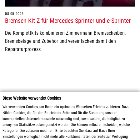
08.05.2026
Bremsen Kit Z für Mercedes Sprinter und e-Sprinter
Die Komplettkits kombinieren Zimmermann Bremsscheiben,
Bremsbeläge und Zubehör und vereinfachen damit den
Reparaturprozess.
Diese Website verwendet Cookies
2026 Otto Zimmermann Maschinen- und Apparatebau GmbH
Wir verwenden Cookies, um Ihnen ein optimales Webseiten-Erlebnis zu bieten. Dazu
zählen Cookies, die für den Betrieb der Seite und für die Steuerung unserer
kommerziellen Unternehmensziele notwendig sind, sowie solche, die lediglich zu
Produkte
AGB / Liefer- und
anonymen Statistikzwecken genutzt werden. Sie können selbst entscheiden, welche
Service
Zahlungsbedingungen
Kategorien Sie zulassen möchten. Bitte beachten Sie, dass auf Basis Ihrer
Downloads
Gewinnspielrichtlinien
Einstellungen womöglich nicht mehr alle Funktionalitäten der Seite zur Verfügung
Karriere
Datenschutz