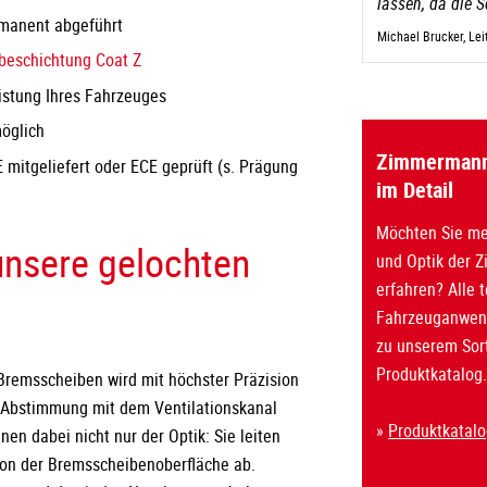
lassen, da die 
manent abgeführt
Michael Brucker, Le
sbeschichtung Coat Z
istung Ihres Fahrzeuges
möglich
Zimmermann 
 mitgeliefert oder ECE geprüft (s. Prägung
im Detail
Möchten Sie me
unsere gelochten
und Optik der 
erfahren? Alle 
Fahrzeuganwend
zu unserem Sor
Produktkatalog.
remsscheiben wird mit höchster Präzision
er Abstimmung mit dem Ventilationskanal
»
Produktkatal
nen dabei nicht nur der Optik: Sie leiten
von der Bremsscheibenoberfläche ab.