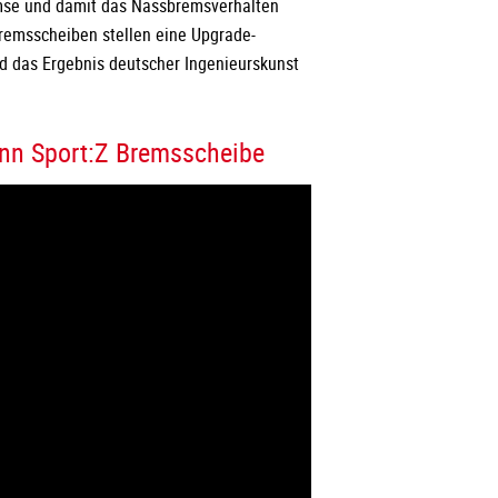
mse und damit das Nassbremsverhalten
remsscheiben stellen eine Upgrade-
nd das Ergebnis deutscher Ingenieurskunst
.
n Sport:Z Bremsscheibe