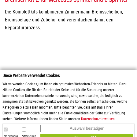
Die Komplettkits kombinieren Zimmermann Bremsscheiben,
Bremsbeläge und Zubehör und vereinfachen damit den
Reparaturprozess.
Diese Website verwendet Cookies
2026 Otto Zimmermann Maschinen- und Apparatebau GmbH
Wir verwenden Cookies, um Ihnen ein optimales Webseiten-Erlebnis zu bieten. Dazu
zählen Cookies, die für den Betrieb der Seite und für die Steuerung unserer
kommerziellen Unternehmensziele notwendig sind, sowie solche, die lediglich zu
Produkte
AGB / Liefer- und
anonymen Statistikzwecken genutzt werden. Sie können selbst entscheiden, welche
Service
Zahlungsbedingungen
Kategorien Sie zulassen möchten. Bitte beachten Sie, dass auf Basis Ihrer
Downloads
Gewinnspielrichtlinien
Einstellungen womöglich nicht mehr alle Funktionalitäten der Seite zur Verfügung
Karriere
Datenschutz
stehen. Weitere Informationen finden Sie in unseren
Datenschutzhinweisen
.
Anfrage
Impressum
Auswahl bestätigen
Anfahrt
Hinweisgeberschutz
Einkaufsbedingungen
Notwendig
Statistiken