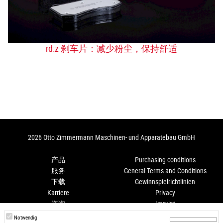
rd:z 刹车片：减少粉尘，保持舒适
2026 Otto Zimmermann Maschinen- und Apparatebau GmbH
产品
Purchasing conditions
服务
General Terms and Conditions
下载
Gewinnspielrichtlinien
Karriere
Privacy
咨询
Imprint
Anfahrt
Hinweisgeberschutz
Notwendig