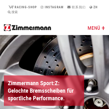
RACING-SHOP
INSTAGRAM
联系我们
ZH
搜索
MENÜ
Zimmermann Sport:Z:
Gelochte Bremsscheiben für
sportliche Performance.