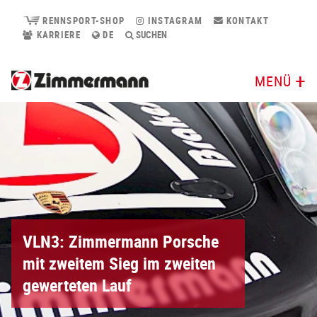
RENNSPORT-SHOP
INSTAGRAM
KONTAKT
KARRIERE
DE
SUCHEN
MENÜ
VLN3: Zimmermann Porsche
mit zweitem Sieg im zweiten
gewerteten Lauf