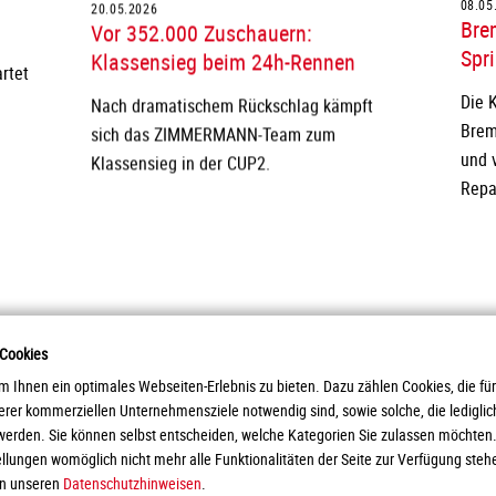
20.05.2026
08.05
Vor 352.000 Zuschauern:
Bre
Klassensieg beim 24h-Rennen
Spri
rtet
Nach dramatischem Rückschlag kämpft
Die 
sich das ZIMMERMANN-Team zum
Brem
Klassensieg in der CUP2.
und 
Repa
 Cookies
 Ihnen ein optimales Webseiten-Erlebnis zu bieten. Dazu zählen Cookies, die für
serer kommerziellen Unternehmensziele notwendig sind, sowie solche, die ledigl
paratebau GmbH
Prod
werden. Sie können selbst entscheiden, welche Kategorien Sie zulassen möchten. 
Servi
tellungen womöglich nicht mehr alle Funktionalitäten der Seite zur Verfügung steh
Down
in unseren
Datenschutzhinweisen
.
Karri