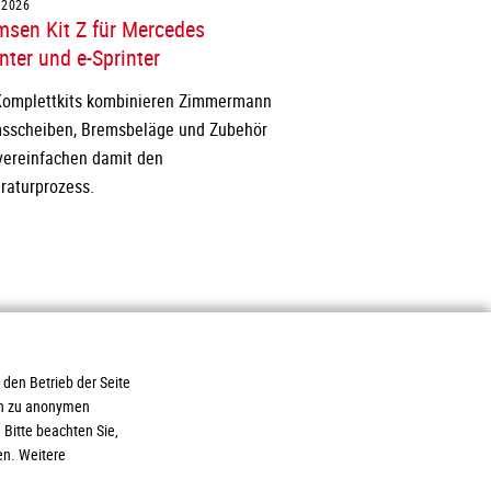
.2026
msen Kit Z für Mercedes
nter und e-Sprinter
Komplettkits kombinieren Zimmermann
sscheiben, Bremsbeläge und Zubehör
vereinfachen damit den
raturprozess.
 den Betrieb der Seite
ich zu anonymen
ukte
AGB / Liefer- und
Bitte beachten Sie,
ce
Zahlungsbedingungen
en. Weitere
loads
Gewinnspielrichtlinien
ere
Datenschutz