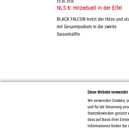
20.06.2026
NLS 6: Hitzeduell in der Eifel
BLACK FALCON trotzt der Hitze und sta
mit Gesamtpodium in die zweite
Saisonhälfte.
Diese Website verwendet
Wir verwenden Cookies, um
und für die Steuerung un
2026 Otto Zimmermann Maschinen- und Ap
Statistikzwecken genutzt 
dass auf Basis Ihrer Eins
Informationen finden Sie 