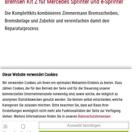
Bremsen Kit Z für Mercedes Sprinter und e-Sprinter
Die Komplettkits kombinieren Zimmermann Bremsscheiben,
Bremsbeläge und Zubehör und vereinfachen damit den
Reparaturprozess.
Diese Website verwendet Cookies
2026 Otto Zimmermann Maschinen- und Apparatebau GmbH
Wir verwenden Cookies, um Ihnen ein optimales Webseiten-Erlebnis zu bieten. Dazu
zählen Cookies, die für den Betrieb der Seite und für die Steuerung unserer
kommerziellen Unternehmensziele notwendig sind, sowie solche, die lediglich zu
Produkte
AGB / Liefer- und
anonymen Statistikzwecken genutzt werden. Sie können selbst entscheiden, welche
Service
Zahlungsbedingungen
Kategorien Sie zulassen möchten. Bitte beachten Sie, dass auf Basis Ihrer
Downloads
Gewinnspielrichtlinien
Einstellungen womöglich nicht mehr alle Funktionalitäten der Seite zur Verfügung
Karriere
Datenschutz
stehen. Weitere Informationen finden Sie in unseren
Datenschutzhinweisen
.
Anfrage
Impressum
Auswahl bestätigen
Anfahrt
Hinweisgeberschutz