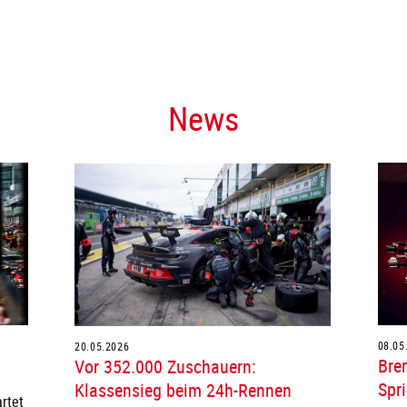
News
20.05.2026
08.05
Vor 352.000 Zuschauern:
Bre
Klassensieg beim 24h-Rennen
Spri
rtet