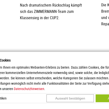
Nach dramatischem Rückschlag kämpft
Die 
sich das ZIMMERMANN-Team zum
Brem
Klassensieg in der CUP2.
und 
Repa
 Cookies
 Ihnen ein optimales Webseiten-Erlebnis zu bieten. Dazu zählen Cookies, die für
serer kommerziellen Unternehmensziele notwendig sind, sowie solche, die ledigl
paratebau GmbH
Prod
werden. Sie können selbst entscheiden, welche Kategorien Sie zulassen möchten. 
Servi
tellungen womöglich nicht mehr alle Funktionalitäten der Seite zur Verfügung steh
Down
in unseren
Datenschutzhinweisen
.
Karri
Anfr
stiken
Auswahl bestätigen
Anfah
Eink