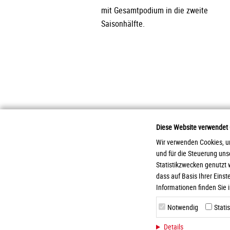
mit Gesamtpodium in die zweite
Saisonhälfte.
Diese Website verwendet
Wir verwenden Cookies, um
und für die Steuerung un
2026 Otto Zimmermann Maschinen- und Ap
Statistikzwecken genutzt 
dass auf Basis Ihrer Eins
Informationen finden Sie 
Notwendig
Stati
Details