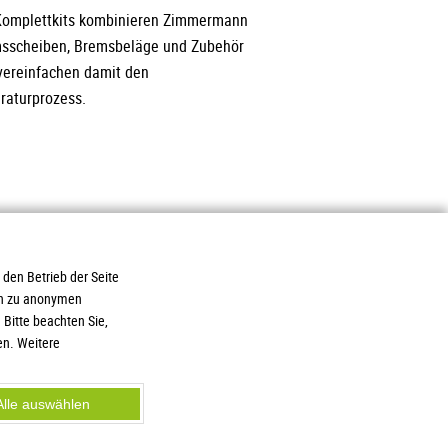
Komplettkits kombinieren Zimmermann
sscheiben, Bremsbeläge und Zubehör
vereinfachen damit den
raturprozess.
 den Betrieb der Seite
ich zu anonymen
ukte
AGB / Liefer- und
Bitte beachten Sie,
ce
Zahlungsbedingungen
en. Weitere
loads
Gewinnspielrichtlinien
ere
Datenschutz
age
Impressum
Alle auswählen
rt
Hinweisgeberschutz
aufsbedingungen