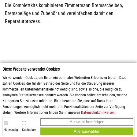
Die Komplettkits kombinieren Zimmermann Bremsscheiben,
Bremsbeläge und Zubehör und vereinfachen damit den
Reparaturprozess.
Diese Website verwendet Cookies
2026 Otto Zimmermann Maschinen- und Apparatebau GmbH
Wir verwenden Cookies, um Ihnen ein optimales Webseiten-Erlebnis zu bieten. Dazu
zählen Cookies, die für den Betrieb der Seite und für die Steuerung unserer
kommerziellen Unternehmensziele notwendig sind, sowie solche, die lediglich zu
Produkte
AGB / Liefer- und
anonymen Statistikzwecken genutzt werden. Sie können selbst entscheiden, welche
Service
Zahlungsbedingungen
Kategorien Sie zulassen möchten. Bitte beachten Sie, dass auf Basis Ihrer
Downloads
Gewinnspielrichtlinien
Einstellungen womöglich nicht mehr alle Funktionalitäten der Seite zur Verfügung
Karriere
Datenschutz
stehen. Weitere Informationen finden Sie in unseren
Datenschutzhinweisen
.
Anfrage
Impressum
Auswahl bestätigen
Anfahrt
Hinweisgeberschutz
Einkaufsbedingungen
Notwendig
Statistiken
Alle auswählen