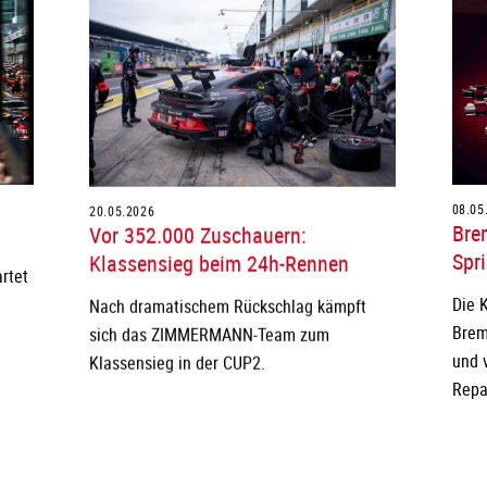
20.05.2026
08.05
Vor 352.000 Zuschauern:
Bre
Klassensieg beim 24h-Rennen
Spri
rtet
Nach dramatischem Rückschlag kämpft
Die 
sich das ZIMMERMANN-Team zum
Brem
Klassensieg in der CUP2.
und 
Repa