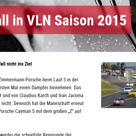
all in VLN Saison 2015
l nicht ins Ziel
 Zimmermann-Porsche beim Lauf 5 in der
rsten Mal einen Dämpfer hinnehmen. Das
zt und von Claudius Karch und Ivan Jacoma
er nicht. Dennoch hat die Mannschaft erneut
 Porsche Cayman S mit dem großen „Z“ auf
ieder die schnellste Rennrunde der