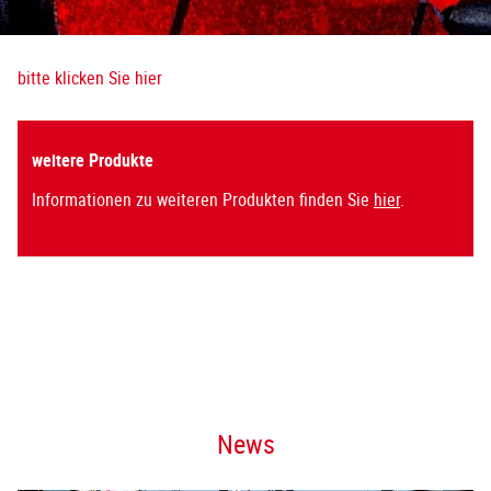
bitte klicken Sie hier
weitere Produkte
Informationen zu weiteren Produkten finden Sie
hier
.
News