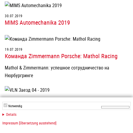
30.07.2019
MIMS Automechanika 2019
19.07.2019
Команда Zimmermann Porsche: Mathol Racing
Mathol & Zimmermann: успешное сотрудничество на
Нюрбургринге
16.07.2019
VLN Заезд 04 - 2019
Notwendig
Details
Impressum [Übersetzung ausstehend]
28.06.2019