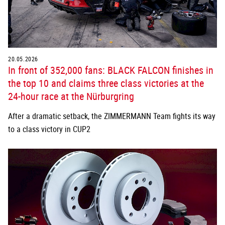
20.05.2026
In front of 352,000 fans: BLACK FALCON finishes in
the top 10 and claims three class victories at the
24-hour race at the Nürburgring
After a dramatic setback, the ZIMMERMANN Team fights its way
to a class victory in CUP2