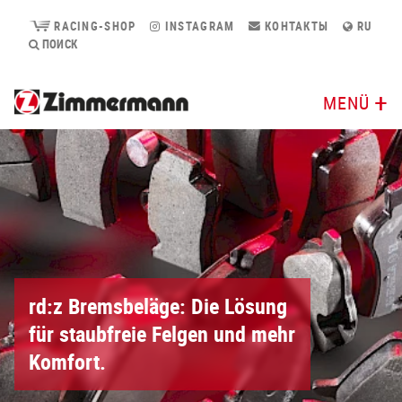
RACING-SHOP
INSTAGRAM
КОНТАКТЫ
RU
ПОИСК
MENÜ
rd:z Bremsbeläge: Die Lösung
für staubfreie Felgen und mehr
Komfort.