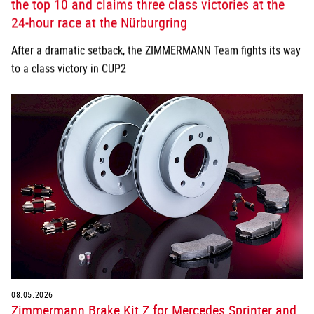
the top 10 and claims three class victories at the
24-hour race at the Nürburgring
After a dramatic setback, the ZIMMERMANN Team fights its way
to a class victory in CUP2
08.05.2026
Zimmermann Brake Kit Z for Mercedes Sprinter and