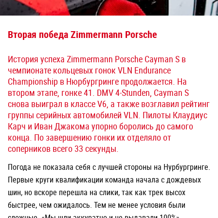
Вторая победа Zimmermann Porsche
История успеха Zimmermann Porsche Cayman S в
чемпионате кольцевых гонок VLN Endurance
Championship в Нюрбургринге продолжается. На
втором этапе, гонке 41. DMV 4-Stunden, Cayman S
снова выиграл в классе V6, а также возглавил рейтинг
группы серийных автомобилей VLN. Пилоты Клаудиус
Карч и Иван Джакома упорно боролись до самого
конца. По завершению гонки их отделяло от
соперников всего 33 секунды.
Погода не показала себя с лучшей стороны на Нурбургринге.
Первые круги квалификации команда начала с дождевых
шин, но вскоре перешла на слики, так как трек высох
быстрее, чем ожидалось. Тем не менее условия были
сложные. «Мы шли аккуратно и не выдавали 100%» -