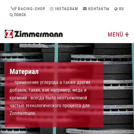
RACING-SHOP
INSTAGRAM
КОНТАКТЫ
RU
ПОИСК
MENÜ
Материал
... применение углерода а также других
добавок, таких, как например, медь и
кремний - всегда было неотъемлемой
частью технологического процесса для
Zimmermann.