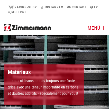
RACING-SHOP
INSTAGRAM
CONTACT
FR
RECHERCHE
MENÜ
Matériaux
... nous utilisons depuis toujours une fonte
grise avec une teneur importante en carbone
et dáutres additifs - spécialement pour vous!