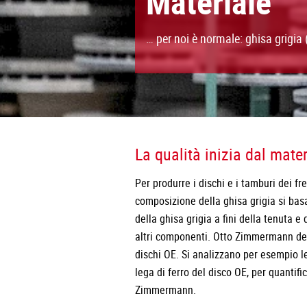
Materiale
… per noi è normale: ghisa grigia 
La qualità inizia dal mate
Per produrre i dischi e i tamburi dei fre
composizione della ghisa grigia si basa
della ghisa grigia a fini della tenuta e
altri componenti. Otto Zimmermann def
dischi OE. Si analizzano per esempio le
lega di ferro del disco OE, per quantif
Zimmermann.