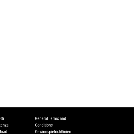
tti
General Terms and
tenza
Conditions
load
Gewinnspielrichtlinien