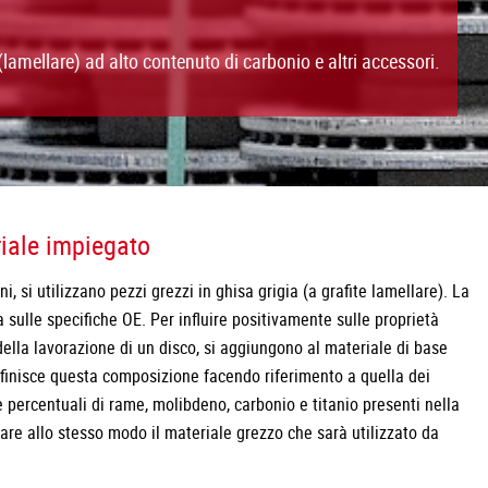
(lamellare) ad alto contenuto di carbonio e altri accessori.
riale impiegato
ni, si utilizzano pezzi grezzi in ghisa grigia (a grafite lamellare). La
 sulle specifiche OE. Per influire positivamente sulle proprietà
 della lavorazione di un disco, si aggiungono al materiale di base
inisce questa composizione facendo riferimento a quella dei
 percentuali di rame, molibdeno, carbonio e titanio presenti nella
icare allo stesso modo il materiale grezzo che sarà utilizzato da