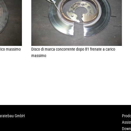
rico massimo
Disco di marca concorrente dopo 81 frenate a carico
massimo
paratebau GmbH
Prodo
Assis
Down