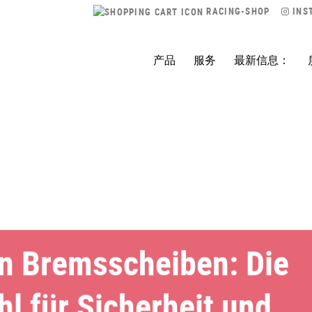
RACING-SHOP
INS
产品
服务
最新信息：
 Bremsscheiben: Die
l für Sicherheit und