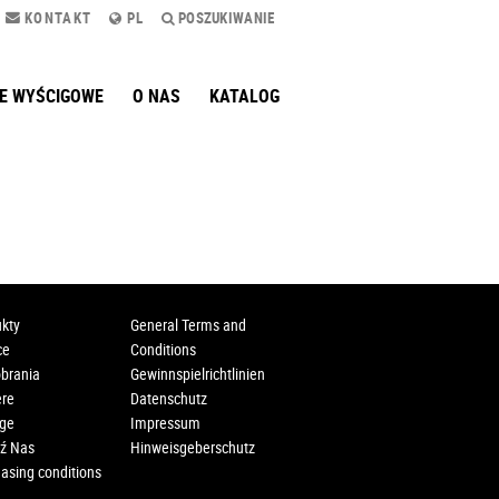
KONTAKT
PL
POSZUKIWANIE
E WYŚCIGOWE
O NAS
KATALOG
kty
General Terms and
ce
Conditions
brania
Gewinnspielrichtlinien
ere
Datenschutz
age
Impressum
ź Nas
Hinweisgeberschutz
asing conditions