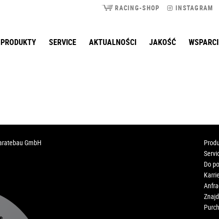
RACING-SHOP
INSTAGRAM
PRODUKTY
SERVICE
AKTUALNOŚCI
JAKOŚĆ
WSPARCI
paratebau GmbH
Produ
Servi
Do po
Karri
Anfr
Znajd
Purch