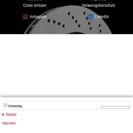
Come arrivare
Hinweisgeberschutz
Instagram
LinkedIn
Notwendig
Details
Impronta