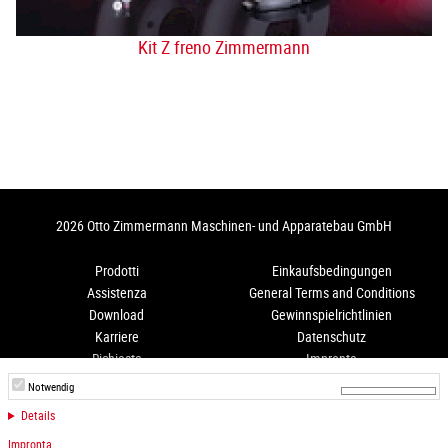
Kit Z freno Zimmermann
2026 Otto Zimmermann Maschinen- und Apparatebau GmbH
Prodotti
Einkaufsbedingungen
Assistenza
General Terms and Conditions
Download
Gewinnspielrichtlinien
Karriere
Datenschutz
Richiesta
Impronta
Come arrivare
Hinweisgeberschutz
Notwendig
Details
Instagram
LinkedIn
Impronta