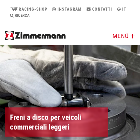
RACING-SHOP
INSTAGRAM
CONTATTI
IT
RICERCA
MENÜ
Freni a disco per veicoli
commerciali leggeri