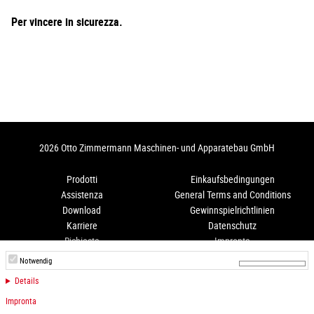
Per vincere in sicurezza.
2026 Otto Zimmermann Maschinen- und Apparatebau GmbH
Prodotti
Einkaufsbedingungen
Assistenza
General Terms and Conditions
Download
Gewinnspielrichtlinien
Karriere
Datenschutz
Richiesta
Impronta
Come arrivare
Hinweisgeberschutz
Notwendig
Details
Instagram
LinkedIn
Impronta